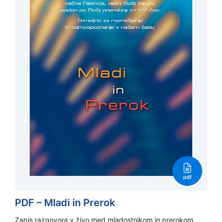
PDF – Mladi in Prerok
Zapis razgovora v živo med mladostnikom in prerokom.