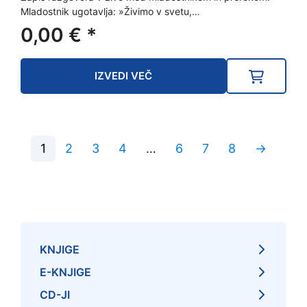
Mladostnik ugotavlja: »Živimo v svetu,…
0,00
€
*
IZVEDI VEČ
1
2
3
4
…
6
7
8
→
KNJIGE
E-KNJIGE
CD-JI