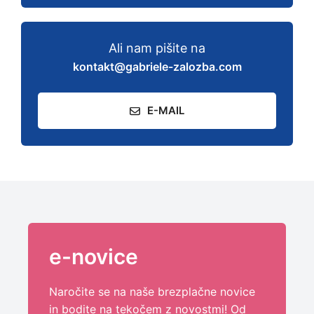
Ali nam pišite na
kontakt@gabriele-zalozba.com
E-MAIL
e-novice
Naročite se na naše brezplačne novice
in bodite na tekočem z novostmi! Od