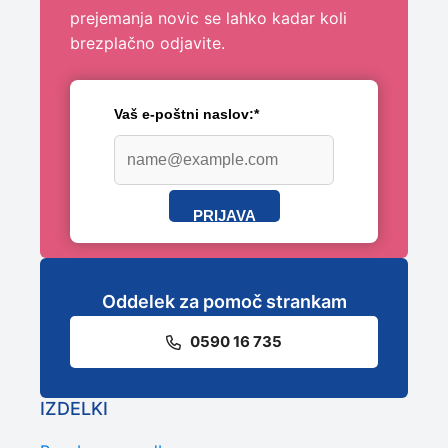
prejemanja novic se lahko kadar koli
brezplačno odjavite.
Vaš e-poštni naslov:*
PRIJAVA
Oddelek za pomoč strankam
0590 16 735
IZDELKI