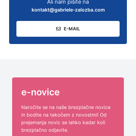
Ali nam pišite na
kontakt@gabriele-zalozba.com
E-MAIL
e-novice
Naročite se na naše brezplačne novice
in bodite na tekočem z novostmi! Od
prejemanja novic se lahko kadar koli
brezplačno odjavite.