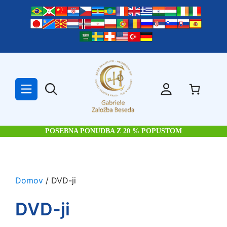
Skip
to
content
POSEBNA PONUDBA Z 20 % POPUSTOM
Domov
/ DVD-ji
DVD-ji