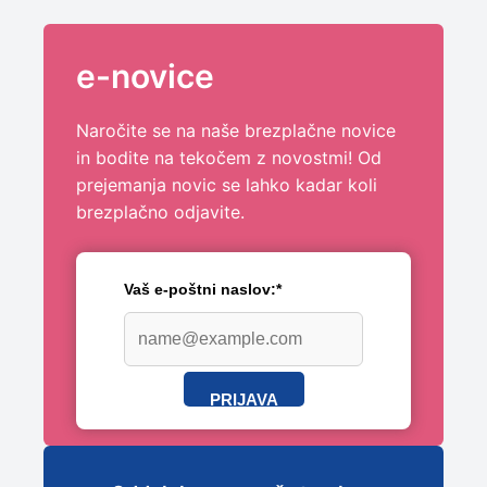
e-novice
Naročite se na naše brezplačne novice
in bodite na tekočem z novostmi! Od
prejemanja novic se lahko kadar koli
brezplačno odjavite.
Vaš e-poštni naslov:*
PRIJAVA