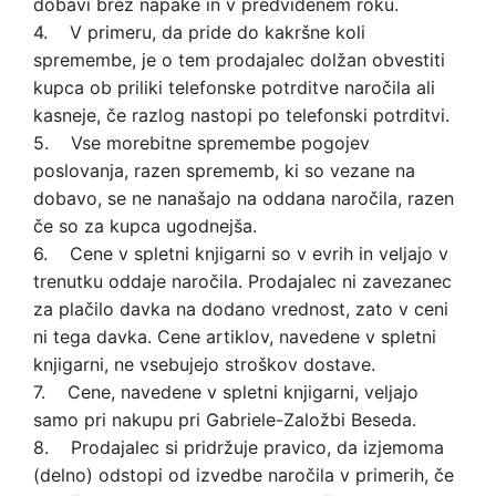
dobavi brez napake in v predvidenem roku.
4. V primeru, da pride do kakršne koli
spremembe, je o tem prodajalec dolžan obvestiti
kupca ob priliki telefonske potrditve naročila ali
kasneje, če razlog nastopi po telefonski potrditvi.
5. Vse morebitne spremembe pogojev
poslovanja, razen sprememb, ki so vezane na
dobavo, se ne nanašajo na oddana naročila, razen
če so za kupca ugodnejša.
6. Cene v spletni knjigarni so v evrih in veljajo v
trenutku oddaje naročila. Prodajalec ni zavezanec
za plačilo davka na dodano vrednost, zato v ceni
ni tega davka. Cene artiklov, navedene v spletni
knjigarni, ne vsebujejo stroškov dostave.
7. Cene, navedene v spletni knjigarni, veljajo
samo pri nakupu pri Gabriele-Založbi Beseda.
8. Prodajalec si pridržuje pravico, da izjemoma
(delno) odstopi od izvedbe naročila v primerih, če