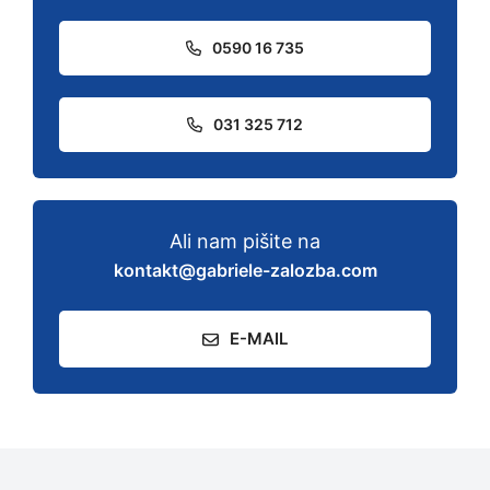
0590 16 735
031 325 712
Ali nam pišite na
kontakt@gabriele-zalozba.com
E-MAIL