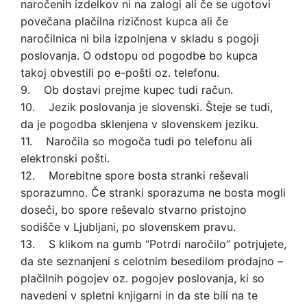
naročenih izdelkov ni na zalogi ali če se ugotovi
povečana plačilna rizičnost kupca ali če
naročilnica ni bila izpolnjena v skladu s pogoji
poslovanja. O odstopu od pogodbe bo kupca
takoj obvestili po e-pošti oz. telefonu.
9. Ob dostavi prejme kupec tudi račun.
10. Jezik poslovanja je slovenski. Šteje se tudi,
da je pogodba sklenjena v slovenskem jeziku.
11. Naročila so mogoča tudi po telefonu ali
elektronski pošti.
12. Morebitne spore bosta stranki reševali
sporazumno. Če stranki sporazuma ne bosta mogli
doseči, bo spore reševalo stvarno pristojno
sodišče v Ljubljani, po slovenskem pravu.
13. S klikom na gumb “Potrdi naročilo” potrjujete,
da ste seznanjeni s celotnim besedilom prodajno –
plačilnih pogojev oz. pogojev poslovanja, ki so
navedeni v spletni knjigarni in da ste bili na te