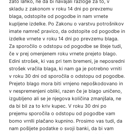
zato lahko, ne da bi navajali razloge za to, v
skladu z zakonom v roku 14 dni po prevzemu
blaga, odstopite od pogodbe in nam vrnete
kupljene izdelke. Po Zakonu o varstvu potrošnikov
imate namreč pravico, da odstopite od pogodbe in
izdelke vrnete v roku 14 dni po prevzemu blaga.
Za sporočilo o odstopu od pogodbe se šteje tudi,
če v prej omenjenem roku vrnete prejeto blago.
Edini strošek, ki vas pri tem bremeni, je neposredni
strošek vračila blaga, ki nam ga je potrebno vrniti
v roku 30 dni od sporočila o odstopu od pogodbe.
Prejeto blago mora biti vrnjeno nepoškodovano in
v nespremenjeni obliki, razen če je blago uničeno,
izgubljeno ali se je njegova količina zmanjšala, ne
da bi bil za to kriv kupec. V roku 30 dni po
prejemu sporočila o odstopu od pogodbe vam
bomo vrnlli plačano kupnino. Prosimo vas tudi, da
nam pošljete podatke o svoji banki, da bi vam