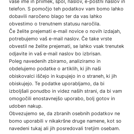
vaše ime in priimek, spol, naslov, e-poštni naslov in
telefon. S pomočjo teh podatkov vam bomo lahko
dobavili naročeno blago ter da vas lahko
obvestimo o trenutnem statusu naročila.
Če želite prejemati e-mail novice o novih izdajah,
potrebujemo vaš e-mail naslov. Če take vrste
obvestil ne želite prejemati, se lahko vsak trenutek
odjavite in vaš e-mail naslov bo izbrisan.
Poleg navedenih zbiramo, analiziramo in
obdelujemo podatke o artiklih, ki jih naši
obiskovalci iščejo in kupujejo in o straneh, ki jih
obiskujejo. Te podatke uporabljamo, da bi
izboljšali ponudbo in videz naših strani, da bi vam
omogočili enostavnejšo uporabo, bolj gotov in
udoben nakup.
Obvezujemo se, da zbranih osebnih podatkov ne
bomo uporabili v nikakršne druge namene, kot so
navedeni tukaj ali jih posredovali tretjim osebam.