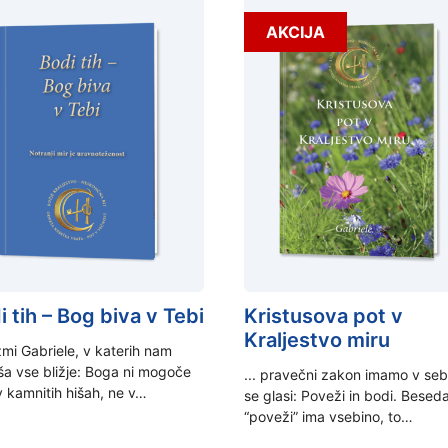
AKCIJA
i tih – Bog biva v Tebi
Kristusova pot v
Kraljestvo miru
zmi Gabriele, v katerih nam
ša vse bližje: Boga ni mogoče
... pravečni zakon imamo v sebi
 v kamnitih hišah, ne v…
se glasi: Poveži in bodi. Besed
“poveži” ima vsebino, to…