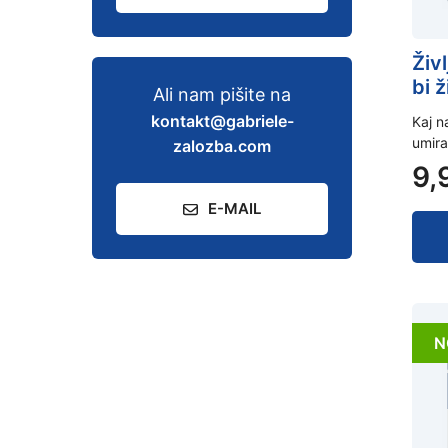
Živ
bi ž
Ali nam pišite na
kontakt@gabriele-
Kaj n
umira
zalozba.com
9,
E-MAIL
N