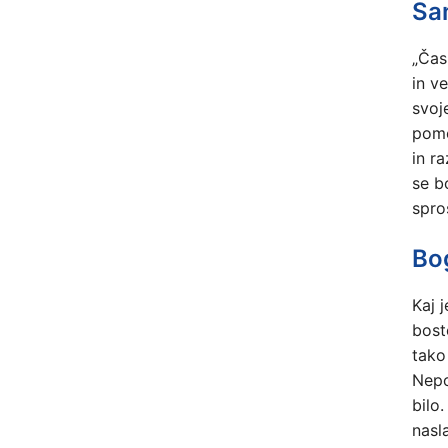
Sa
„Čas
in v
svoje
pome
in r
se b
spro
Bo
Kaj 
bost
tako
Nepo
bilo
nasl