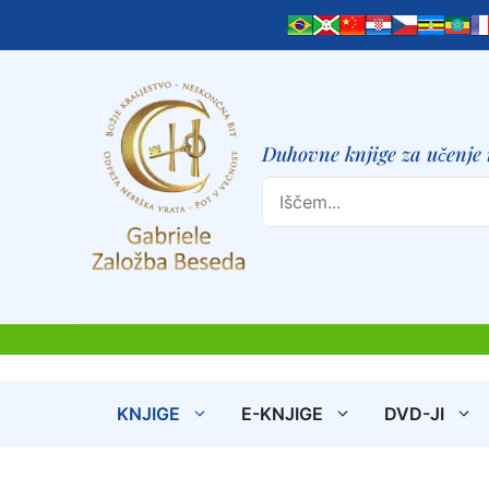
Skip
to
content
Duhovne knjige za učenje
Search
KNJIGE
E-KNJIGE
DVD-JI