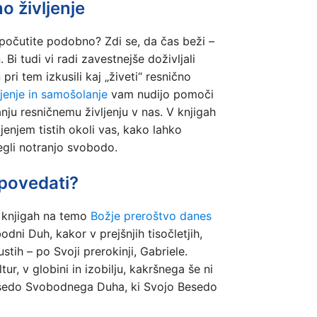
 življenje
i počutite podobno? Zdi se, da čas beži –
Bi tudi vi radi zavestnejše doživljali
 pri tem izkusili kaj „živeti“ resnično
jenje in samošolanje
vam nudijo pomoči
nju resničnemu življenju v nas. V knjigah
ljenjem tistih okoli vas, kako lahko
egli notranjo svobodo.
 povedati?
V knjigah na temo
Božje preroštvo danes
dni Duh, kakor v prejšnjih tisočletjih,
tih – po Svoji prerokinji, Gabriele.
, v globini in izobilju, kakršnega še ni
Besedo Svobodnega Duha, ki Svojo Besedo