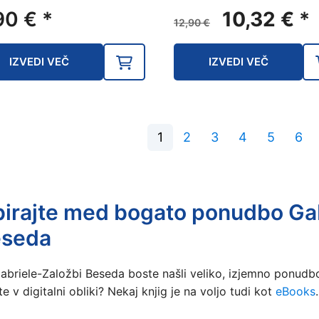
Izvirna
Tr
90
€
*
10,32
€
*
12,90
€
cena
ce
je
je:
IZVEDI VEČ
IZVEDI VEČ
bila:
10
12,90 €.
1
2
3
4
5
6
birajte med bogato ponudbo Ga
seda
Gabriele-Založbi Beseda boste našli veliko, izjemno ponudbo k
e v digitalni obliki? Nekaj knjig je na voljo tudi kot
eBooks
.