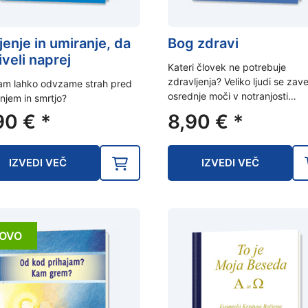
ljenje in umiranje, da
Bog zdravi
iveli naprej
Kateri človek ne potrebuje
zdravljenja? Veliko ljudi se zav
am lahko odvzame strah pred
osrednje moči v notranjosti…
njem in smrtjo?
90
€
*
8,90
€
*
IZVEDI VEČ
IZVEDI VEČ
OVO