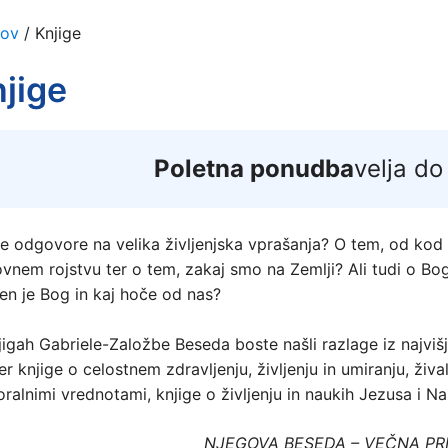
ov
/ Knjige
jige
Poletna ponudba
velja do
te odgovore na velika življenjska vprašanja? O tem, od kod i
vnem rojstvu ter o tem, zakaj smo na Zemlji? Ali tudi o Bogu
en je Bog in kaj hoče od nas?
jigah Gabriele-Založbe Beseda boste našli razlage iz najvišj
r knjige o celostnem zdravljenju, življenju in umiranju, žival
oralnimi vrednotami, knjige o življenju in naukih Jezusa i Na
NJEGOVA BESEDA – VEČNA PR