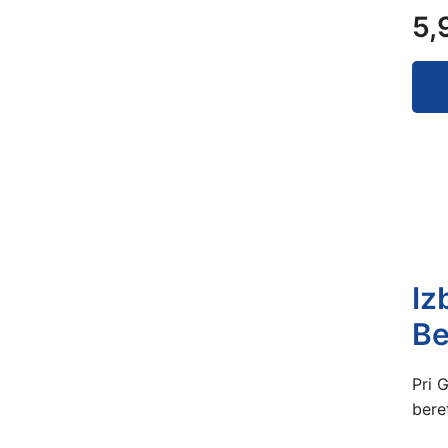
5,
Iz
Be
Pri 
beret