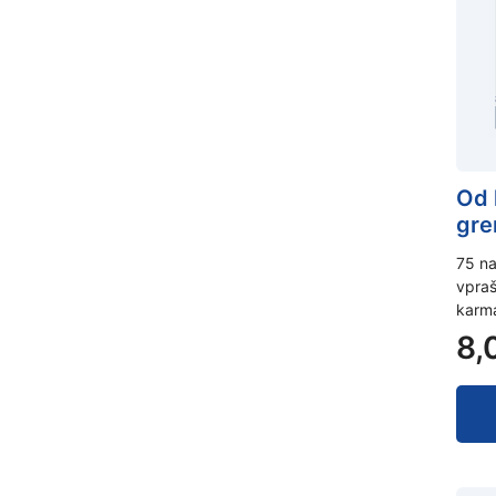
Od 
gr
75 na
vpraš
karma
8,