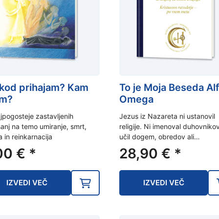
kod prihajam? Kam
To je Moja Beseda Alf
em?
Omega
jpogosteje zastavljenih
Jezus iz Nazareta ni ustanovil
anj na temo umiranje, smrt,
religije. Ni imenoval duhovnikov
 in reinkarnacija
učil dogem, obredov ali…
00
€
*
28,90
€
*
IZVEDI VEČ
IZVEDI VEČ