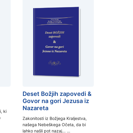
Deset Božjih zapovedi &
Govor na gori Jezusa iz
Nazareta
, ki
a
Zakonitosti iz Božjega Kraljestva,
našega Nebeškega Očeta, da bi
lahko našli pot nazaj... …