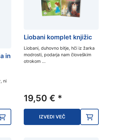
Liobani komplet knjižic
Liobani, duhovno bitje, hči iz žarka
modrosti, podarja nam človeškim
a in
otrokom ...
, ni
19,50
€
*
IZVEDI VEČ