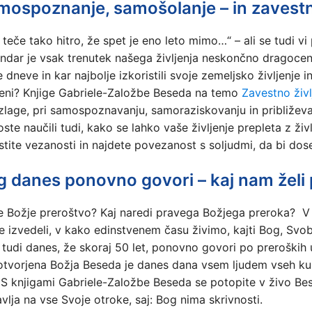
mospoznanje, samošolanje – in zavestno
 teče tako hitro, že spet je eno leto mimo…“ – ali se tudi v
endar je vsak trenutek našega življenja neskončno dragocen. 
 dneve in kar najbolje izkoristili svoje zemeljsko življenje in
ni? Knjige Gabriele-Založbe Beseda na temo
Zavestno živl
azlage, pri samospoznavanju, samoraziskovanju in približeva
oste naučili tudi, kako se lahko vaše življenje prepleta z živ
stite vezanosti in najdete povezanost s soljudmi, da bi dos
g danes ponovno govori – kaj nam želi
je Božje preroštvo? Kaj naredi pravega Božjega preroka? 
e izvedeli, v kako edinstvenem času živimo, kajti Bog, Svobo
 tudi danes, že skoraj 50 let, ponovno govori po preroških us
tvorjena Božja Beseda je danes dana vsem ljudem vseh kultur
. S knjigami Gabriele-Založbe Beseda se potopite v živo 
avlja na vse Svoje otroke, saj: Bog nima skrivnosti.