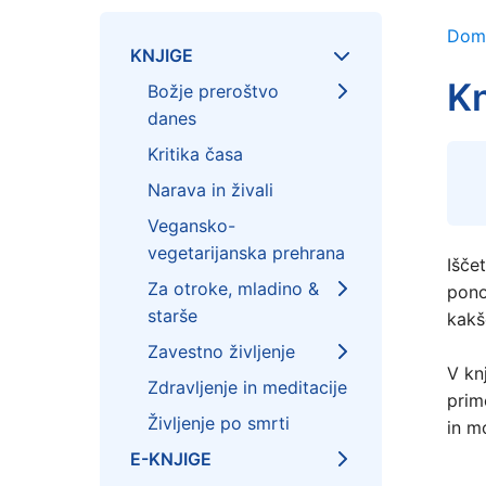
Dom
KNJIGE
Kn
Božje preroštvo
danes
Kritika časa
Narava in živali
Vegansko-
vegetarijanska prehrana
Išče
Za otroke, mladino &
pono
starše
kakš
Zavestno življenje
V kn
Zdravljenje in meditacije
prime
Življenje po smrti
in m
E-KNJIGE