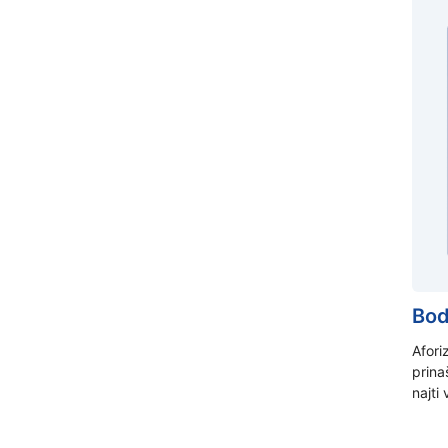
Bod
Afori
prina
najti