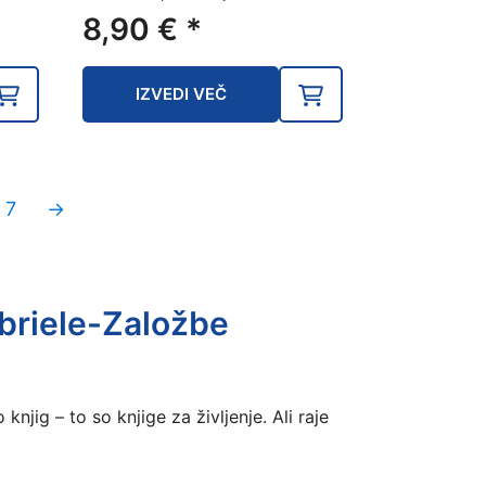
enutna
8,90
€
*
na
IZVEDI VEČ
,32 €.
7
→
briele-Založbe
njig – to so knjige za življenje. Ali raje