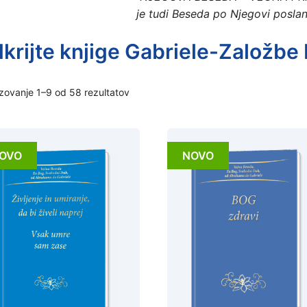
je tudi Beseda po Njegovi poslan
krijte knjige Gabriele-Založbe
zovanje 1–9 od 58 rezultatov
OVO
NOVO