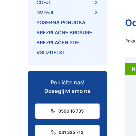
CD-JI
DVD-JI
Od
POSEBNA PONUDBA
BREZPLAČNE BROŠURE
Prika
BREZPLAČEN PDF
VSI IZDELKI
N
Pokličite nas!
Dosegljivi smo na
0590 16 735
031 325 712