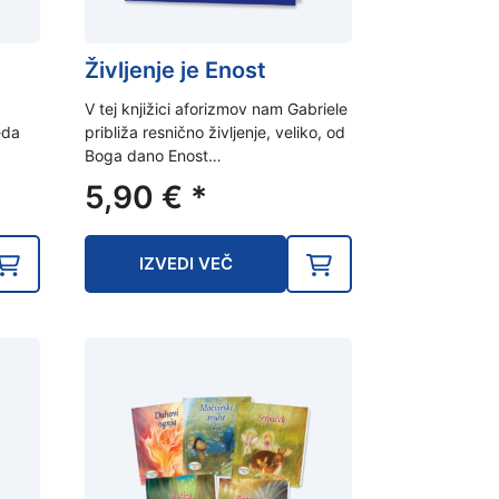
Življenje je Enost
V tej knjižici aforizmov nam Gabriele
eda
približa resnično življenje, veliko, od
Boga dano Enost…
5,90
€
*
IZVEDI VEČ